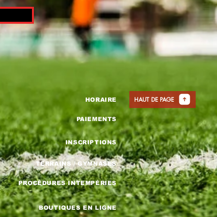
HAUT DE PAGE
HORAIRE
PAIEMENTS
INSCRIPTIONS
TERRAINS / GYMNASES
PROCÉDURES INTEMPÉRIES
BOUTIQUES EN LIGNE