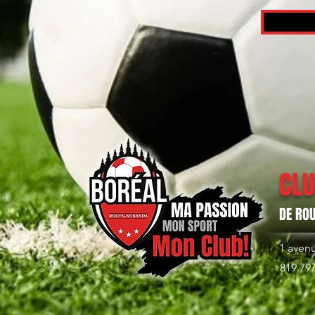
CLU
DE RO
1 aven
819.79