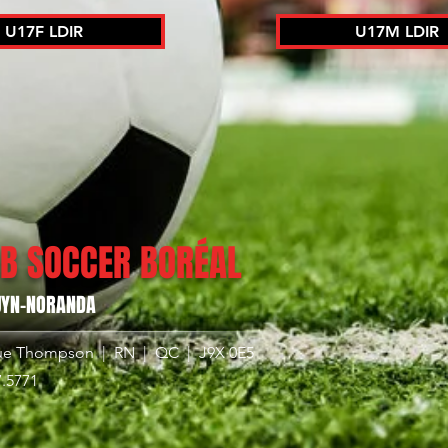
U17F LDIR
U17M LDIR
B SOCCER BORÉAL
UYN-NORANDA
ue Thompson | RN | QC | J9X 0E5
7.5771